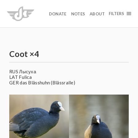
FILTERS
DONATE
NOTES
ABOUT
Coot ×4
RUS Лысуха
LAT Fulica
GER das Blässhuhn (Blässralle)